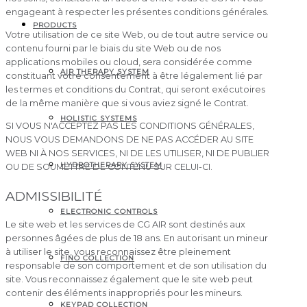
engageant à respecter les présentes conditions générales.
PRODUCTS
Votre utilisation de ce site Web, ou de tout autre service ou
contenu fourni par le biais du site Web ou de nos
applications mobiles ou cloud, sera considérée comme
AIR THERAPY SYSTEM
constituant votre consentement à être légalement lié par
les termes et conditions du Contrat, qui seront exécutoires
de la même manière que si vous aviez signé le Contrat.
HOLISTIC SYSTEMS
SI VOUS N'ACCEPTEZ PAS LES CONDITIONS GÉNÉRALES,
NOUS VOUS DEMANDONS DE NE PAS ACCÉDER AU SITE
WEB NI À NOS SERVICES, NI DE LES UTILISER, NI DE PUBLIER
HYDROTHERAPY SYSTEM
OU DE SOUMETTRE DE CONTENU SUR CELUI-CI
.
ADMISSIBILITÉ
ELECTRONIC CONTROLS
Le site web et les services de CG AIR sont destinés aux
personnes âgées de plus de 18 ans. En autorisant un mineur
à utiliser le site, vous reconnaissez être pleinement
FINO COLLECTION
responsable de son comportement et de son utilisation du
site. Vous reconnaissez également que le site web peut
contenir des éléments inappropriés pour les mineurs.
KEYPAD COLLECTION