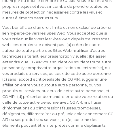
fourni par ou pour le compte de CG AIR, vous le faites à vos
propres risques et il vous incombe de prendre toutes les
mesures de protection nécessaires contre les virus et
autres éléments destructeurs.
Vous bénéficiez d'un droit limité et non exclusif de créer un
lien hypertexte vers les Sites Web. Vous acceptez que si
vous créez un lien vers les Sites Web depuis d'autres sites
web, ces derniers ne doivent pas : (a) créer de cadres
autour de toute partie des Sites Web ni utiliser d'autres
techniques altérant leur présentation visuelle ; (b) laisser
entendre que CG AIR vous soutient ou soutient toute autre
personne (y compris votre organisation ou entreprise), ou
vos produits ou services, ou ceux de cette autre personne ;
(c) sans l'accord écrit préalable de CG AIR, suggérer une
affiliation entre vous ou toute autre personne, ou vos
produits ou services, ou ceux de cette autre personne, et
CG AIR ; (d) présenter de manière erronée votre relation ou
celle de toute autre personne avec CG AIR, ni diffuser
d'informations ou d'impressions fausses, trompeuses,
dénigrantes, diffamatoires ou préjudiciables concernant CG
AIR ou ses produits ou services ; ou (e) contenir des
éléments pouvant être interprétés comme déplaisants,