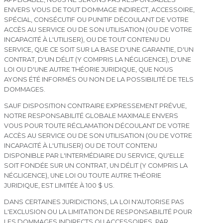
ENVERS VOUS DE TOUT DOMMAGE INDIRECT, ACCESSOIRE,
SPÉCIAL, CONSÉCUTIF OU PUNITIF DÉCOULANT DE VOTRE
ACCÈS AU SERVICE OU DE SON UTILISATION (OU DE VOTRE
INCAPACITÉ À L'UTILISER), OU DE TOUT CONTENU DU
SERVICE, QUE CE SOIT SUR LA BASE D'UNE GARANTIE, D'UN
CONTRAT, D'UN DÉLIT (Y COMPRIS LA NÉGLIGENCE), D'UNE
LOI OU D'UNE AUTRE THÉORIE JURIDIQUE, QUE NOUS
AYONS ÉTÉ INFORMÉS OU NON DE LA POSSIBILITÉ DE TELS
DOMMAGES.
SAUF DISPOSITION CONTRAIRE EXPRESSEMENT PRÉVUE,
NOTRE RESPONSABILITÉ GLOBALE MAXIMALE ENVERS
VOUS POUR TOUTE RÉCLAMATION DÉCOULANT DE VOTRE
ACCÈS AU SERVICE OU DE SON UTILISATION (OU DE VOTRE
INCAPACITÉ À L'UTILISER) OU DE TOUT CONTENU
DISPONIBLE PAR L'INTERMÉDIAIRE DU SERVICE, QU'ELLE
SOIT FONDÉE SUR UN CONTRAT, UN DÉLIT (Y COMPRIS LA
NÉGLIGENCE), UNE LOI OU TOUTE AUTRE THÉORIE
JURIDIQUE, EST LIMITÉE À 100 $ US.
DANS CERTAINES JURIDICTIONS, LA LOI N'AUTORISE PAS
L'EXCLUSION OU LA LIMITATION DE RESPONSABILITÉ POUR
LES DOMMAGES INDIRECTS OU ACCESSOIRES. PAR