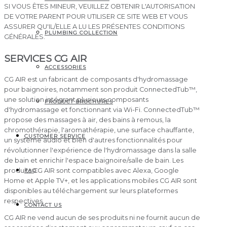
SI VOUS ÊTES MINEUR, VEUILLEZ OBTENIR L'AUTORISATION
DE VOTRE PARENT POUR UTILISER CE SITE WEB ET VOUS
ASSURER QU'IL/ELLE A LU LES PRÉSENTES CONDITIONS
PLUMBING COLLECTION
GÉNÉRALES.
SERVICES CG AIR
ACCESSORIES
CG AIR est un fabricant de composants d'hydromassage
pour baignoires, notamment son produit ConnectedTub™,
une solution intégrant plusieurs composants
PRODUCT BROCHURES
d'hydromassage et fonctionnant via Wi-Fi. ConnectedTub™
propose des massages à air, des bains à remous, la
chromothérapie, l'aromathérapie, une surface chauffante,
CUSTOMER SERVICE
un système audio et bien d'autres fonctionnalités pour
révolutionner l'expérience de l'hydromassage dans la salle
de bain et enrichir l'espace baignoire/salle de bain. Les
produits CG AIR sont compatibles avec Alexa, Google
FAQ
Home et Apple TV+, et les applications mobiles CG AIR sont
disponibles au téléchargement sur leurs plateformes
respectives.
CONTACT US
CG AIR ne vend aucun de ses produits ni ne fournit aucun de