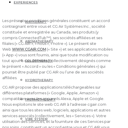
CONDITIONS
EXPERIENCES
Les présentes conditions générales constituent un accord
AIRTHERAPY
contraignant entre vous et CG Air Systèmes Inc., société
constituée et enregistrée au Canada, ses produits (y
compris ConnectedTub™), ses sociétés affiliées et ses
AROMATHERAPY
filiales (« CG AIR », « nous », « notre »). Le présent site
Web
WWW.CGAIR.COM
(« Site ») et ses applications mobiles
(« App ») vous sont fournis, ainsi que toute modification ou
tout ajout à ces derniers (collectivement désignés comme
COLORTHERAPY
le présent « Accord » ou les « Conditions générales ») qui
pourrait être publié par CG AIR ou l’une de ses sociétés
affiliées.
HYDROTHERAPY
CG AIR propose des applications téléchargeables sur
différentes plateformes (« Google, Apple, Amazon »)
compatibles avec les appareils Alexa, Apple et Google.
THERMOTHERAPY
Nous exploitons le site web CG AIR à l'adresse cgair.com
ainsi que tous les sites web, logiciels, applications et autres
services associés (collectivement, les « Services »). Votre
VIBE SYSTEM
utilisation des Services, et la fourniture de ces Services par
nos soins, constituent un accord entre vous et CG AIR vous