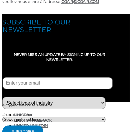
veuillez nous écrire à l'adresse
CGAIR@CGAIR.COM
SUBSCRIBE TO OUR
NEWSLETTER
NEVER MISS AN UPDATE BY SIGNING UP TO OUR
NEWSLETTER.
E-mail
(Required)
What type of industry are you in ?
© Copyright 2020 - CG Air Systèmes inc.
Preferred language
LINK TO X
LINK TO FACEBOOK
LINK TO LINKEDIN